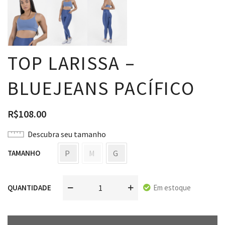
TOP LARISSA –
BLUEJEANS PACÍFICO
R$
108.00
Descubra seu tamanho
P
M
G
TAMANHO
Em estoque
QUANTIDADE