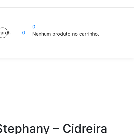
0
arch
0
Nenhum produto no carrinho.
tephany – Cidreira