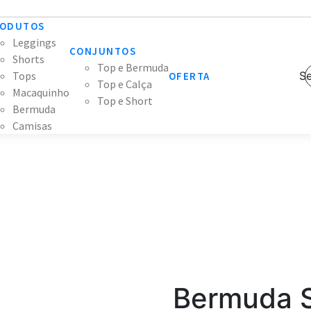
ODUTOS
Leggings
CONJUNTOS
Shorts
Top e Bermuda
Tops
Se
OFERTA
Top e Calça
Macaquinho
Top e Short
Bermuda
Camisas
Bermuda S