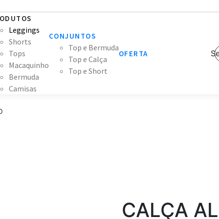
ODUTOS
Leggings
CONJUNTOS
Shorts
Top e Bermuda
Tops
Se
OFERTA
Top e Calça
Macaquinho
Top e Short
Bermuda
Camisas
O
CALÇA AL