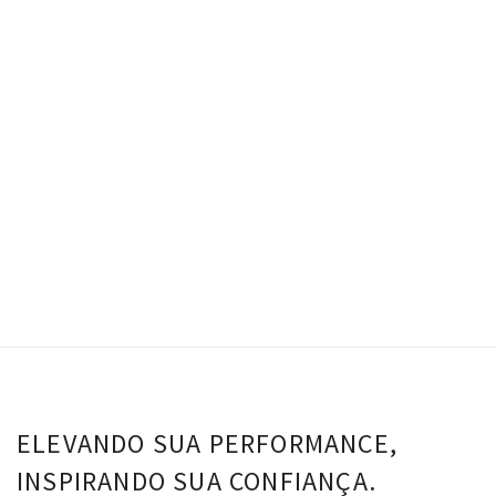
Conjunto Giovana – Flan
R$
0.00
Top Giovana - Flan
Short Giovana - Flan
VER OPÇÕES
ELEVANDO SUA PERFORMANCE,
INSPIRANDO SUA CONFIANÇA.