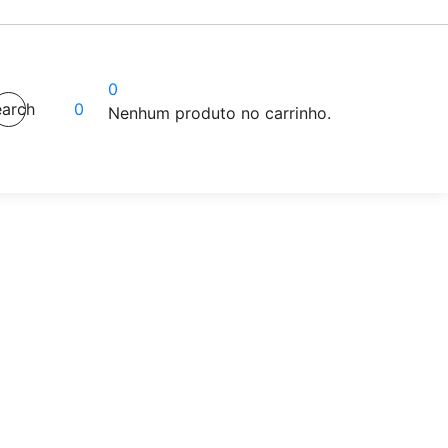
0
arch
0
Nenhum produto no carrinho.