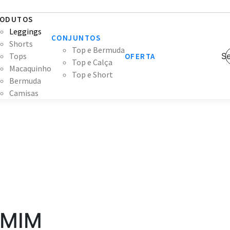
ODUTOS
Leggings
CONJUNTOS
Shorts
Top e Bermuda
Tops
Se
OFERTA
Top e Calça
Macaquinho
Top e Short
Bermuda
Camisas
RMIM