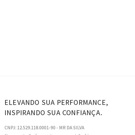
Top Ester - Off White
Calça Ester - Off White
R$
168.00
VER OPÇÕES
ELEVANDO SUA PERFORMANCE,
INSPIRANDO SUA CONFIANÇA.
CNPJ: 12.529.118.0001-90 - MR DA SILVA