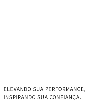
Conjunto Tina – Pitaya
R$
0.00
Top Tina - Pitaya
Calça Tina - Pitaya
VER OPÇÕES
ELEVANDO SUA PERFORMANCE,
INSPIRANDO SUA CONFIANÇA.