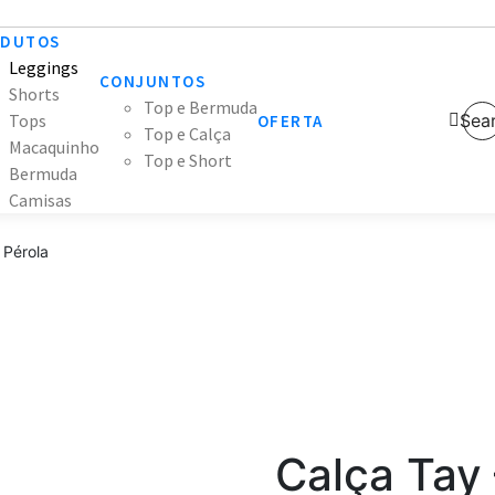
ODUTOS
Leggings
CONJUNTOS
Shorts
Top e Bermuda
Tops
Sea
OFERTA
Top e Calça
Macaquinho
Top e Short
Bermuda
Camisas
 Pérola
Calça Tay