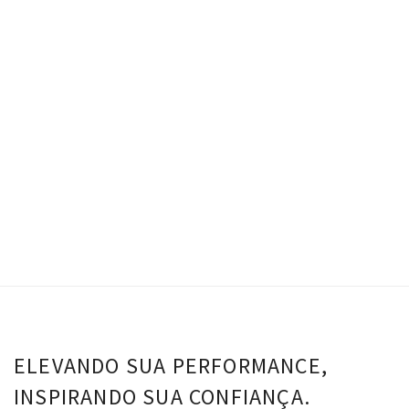
Conjunto Cris – Preto Pérola
R$
0.00
Top Cris - Preto Branco
Short Cris - Preto Branco
R$
116.00
VER OPÇÕES
ELEVANDO SUA PERFORMANCE,
INSPIRANDO SUA CONFIANÇA.