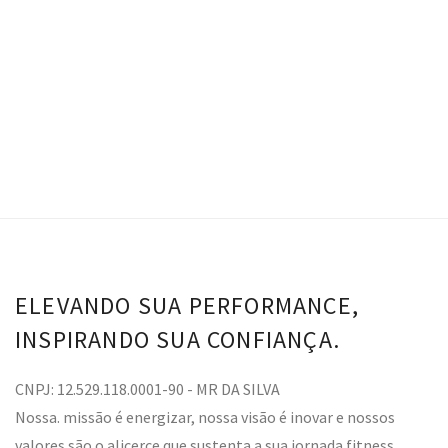
Top Samara - Off White
Calça Samara - Off White
VER OPÇÕES
ELEVANDO SUA PERFORMANCE,
INSPIRANDO SUA CONFIANÇA.
CNPJ: 12.529.118.0001-90 - MR DA SILVA
Nossa. missão é energizar, nossa visão é inovar e nossos
valores são o alicerce que sustenta a sua jornada fitness.