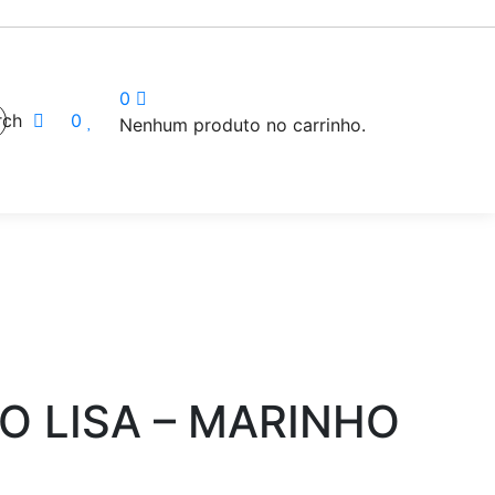
0
rch
0
Nenhum produto no carrinho.
 LISA – MARINHO