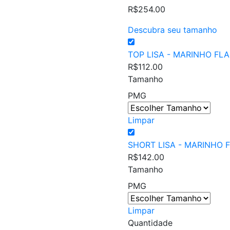
R$
254.00
Descubra seu tamanho
TOP LISA - MARINHO FL
R$
112.00
Tamanho
P
M
G
Limpar
SHORT LISA - MARINHO 
R$
142.00
Tamanho
P
M
G
Limpar
Quantidade