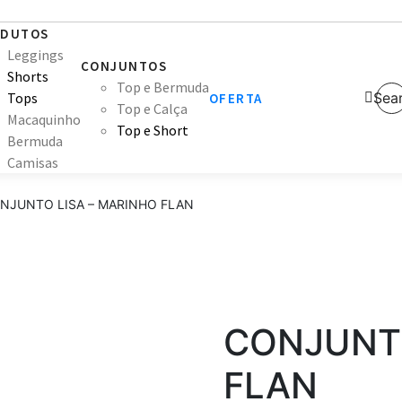
ODUTOS
Leggings
CONJUNTOS
Shorts
Top e Bermuda
Tops
Sea
OFERTA
Top e Calça
Macaquinho
Top e Short
Bermuda
Camisas
NJUNTO LISA – MARINHO FLAN
CONJUNTO
FLAN