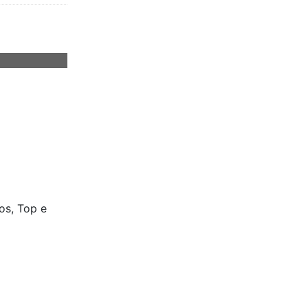
os
,
Top e