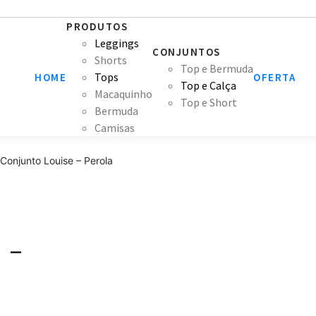
PRODUTOS
Leggings
CONJUNTOS
Shorts
Top e Bermuda
Tops
HOME
OFERTA
Top e Calça
Macaquinho
Top e Short
Bermuda
Camisas
Conjunto Louise – Perola
 –