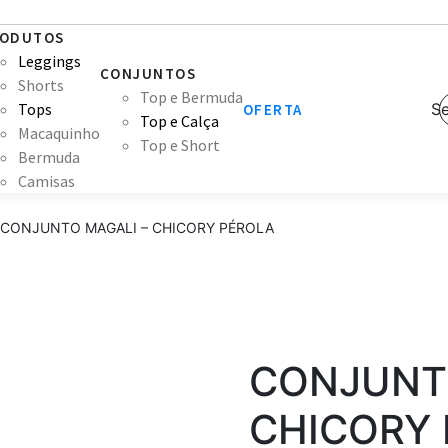
ODUTOS
Leggings
CONJUNTOS
Shorts
Top e Bermuda
Tops
Se
OFERTA
Top e Calça
Macaquinho
Top e Short
Bermuda
Camisas
CONJUNTO MAGALI – CHICORY PÉROLA
CONJUNT
CHICORY