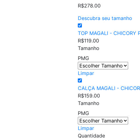
R$
278.00
Descubra seu tamanho
TOP MAGALI - CHICORY 
R$
119.00
Tamanho
P
M
G
Limpar
CALÇA MAGALI - CHICO
R$
159.00
Tamanho
P
M
G
Limpar
Quantidade