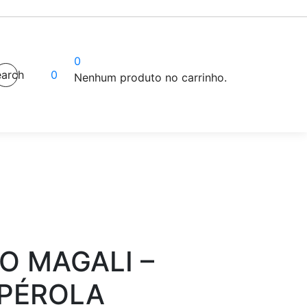
0
arch
0
Nenhum produto no carrinho.
O MAGALI –
 PÉROLA