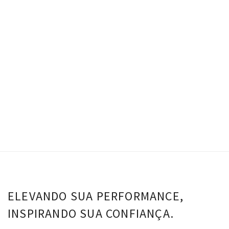
Conjunto Tina – Carbox
R$
0.00
Top Tina - Carbox
Calça Tina - Carbox
R$
143.00
VER OPÇÕES
ELEVANDO SUA PERFORMANCE,
INSPIRANDO SUA CONFIANÇA.