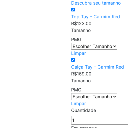
Descubra seu tamanho
Top Tay - Carmim Red
R$
123.00
Tamanho
P
M
G
Limpar
Calça Tay - Carmim Red
R$
169.00
Tamanho
P
M
G
Limpar
Quantidade