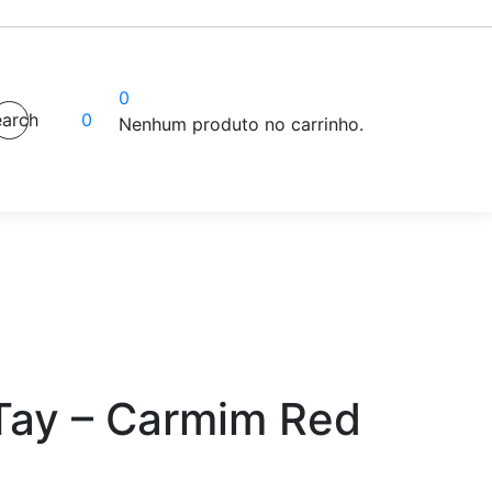
0
arch
0
Nenhum produto no carrinho.
Tay – Carmim Red