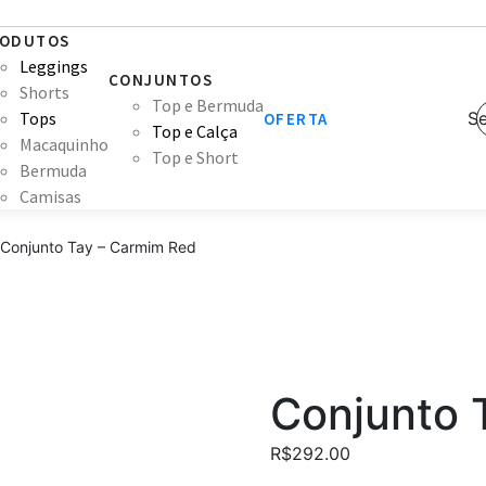
ODUTOS
Leggings
CONJUNTOS
Shorts
Top e Bermuda
Tops
Se
OFERTA
Top e Calça
Macaquinho
Top e Short
Bermuda
Camisas
Conjunto Tay – Carmim Red
Conjunto 
R$
292.00