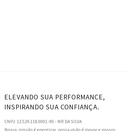
Pérola
Pérola
R$
116.00
VER OPÇÕES
ELEVANDO SUA PERFORMANCE,
INSPIRANDO SUA CONFIANÇA.
CNPJ: 12.529.118.0001-90 - MR DA SILVA
Nossa. missão é energizar, nossa visão é inovar e nossos