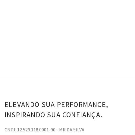
R$
0.00
Top Samara - Pitaya
Calça Samara - Pitaya
VER OPÇÕES
ELEVANDO SUA PERFORMANCE,
INSPIRANDO SUA CONFIANÇA.
CNPJ: 12.529.118.0001-90 - MR DA SILVA