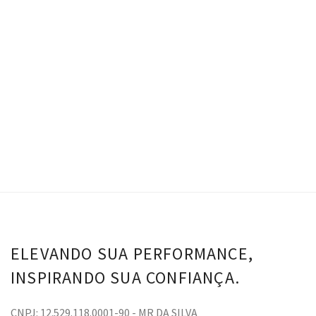
Macacão Silvia – Netuno
Avaliação
5.00
R$
278.00
de 5
VER OPÇÕES
ELEVANDO SUA PERFORMANCE,
INSPIRANDO SUA CONFIANÇA.
CNPJ: 12.529.118.0001-90 - MR DA SILVA