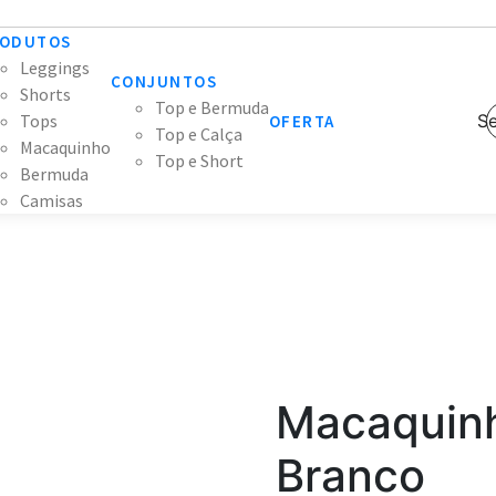
ODUTOS
Leggings
CONJUNTOS
Shorts
Top e Bermuda
Tops
Se
OFERTA
Top e Calça
Macaquinho
Top e Short
Bermuda
Camisas
Macaquinh
Branco