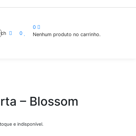
0
rch
0
Nenhum produto no carrinho.
rta – Blossom
toque e indisponível.