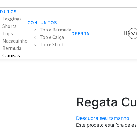
ODUTOS
Leggings
CONJUNTOS
Shorts
Top e Bermuda
Tops
Sea
OFERTA
Top e Calça
Macaquinho
Top e Short
Bermuda
Camisas
Regata Cu
Descubra seu tamanho
Este produto está fora de es