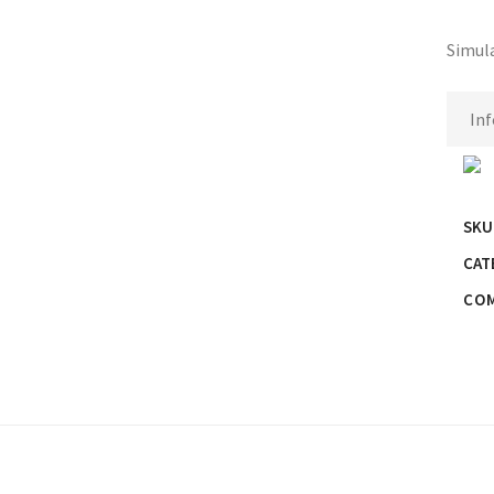
Simula
SKU
CAT
COM