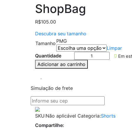
ShopBag
R$
105.00
Descubra seu tamanho
P
M
G
Tamanho
Limpar
Quantidade
Em es
Adicionar ao carrinho
Simulação de frete
SKU:
Não aplicável
Categoria:
Shorts
Compartilhe: