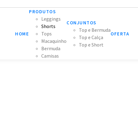
PRODUTOS
Leggings
CONJUNTOS
Shorts
Top e Bermuda
Tops
HOME
OFERTA
Top e Calça
Macaquinho
Top e Short
Bermuda
Camisas