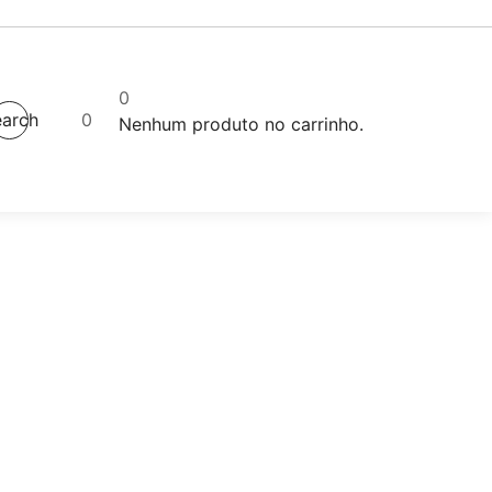
0
arch
0
Nenhum produto no carrinho.