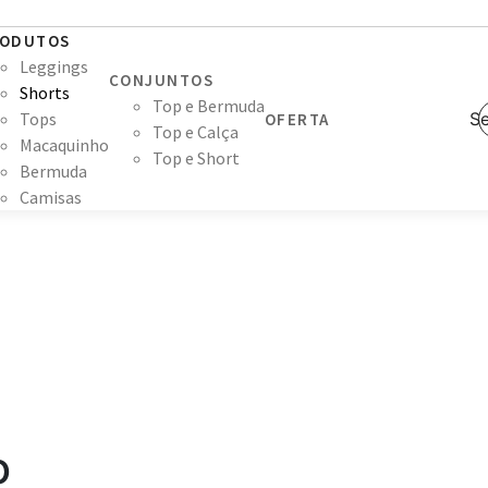
ODUTOS
Leggings
CONJUNTOS
Shorts
Top e Bermuda
Tops
Se
OFERTA
Top e Calça
Macaquinho
Top e Short
Bermuda
Camisas
o