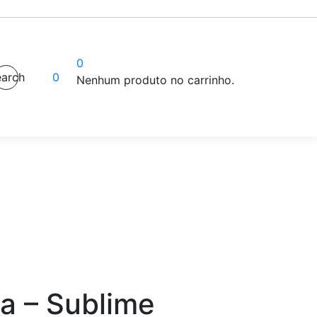
0
arch
0
Nenhum produto no carrinho.
a – Sublime