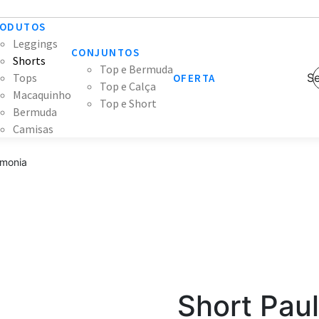
ODUTOS
Leggings
CONJUNTOS
Shorts
Top e Bermuda
Tops
Se
OFERTA
Top e Calça
Macaquinho
Top e Short
Bermuda
Camisas
rmonia
Short Paul