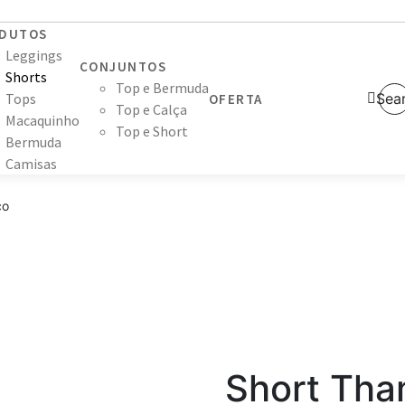
DUTOS
Leggings
CONJUNTOS
Shorts
Top e Bermuda
Tops
Sea
OFERTA
Top e Calça
Macaquinho
Top e Short
Bermuda
Camisas
co
Short Tha