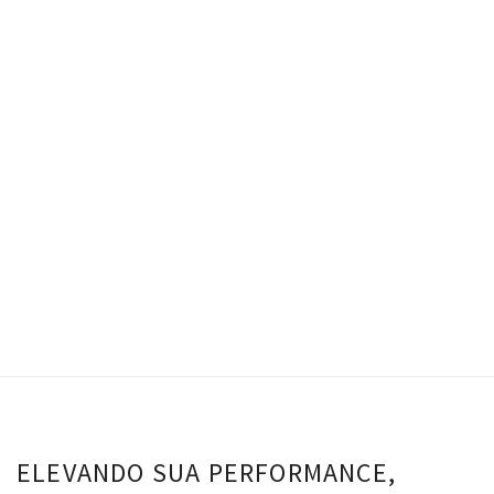
Conjunto Tina – Netuno
R$
0.00
Top Tina - Netuno
Calça Tina - Netuno
VER OPÇÕES
ELEVANDO SUA PERFORMANCE,