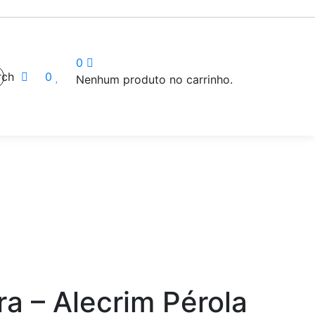
0
rch
0
Nenhum produto no carrinho.
a – Alecrim Pérola