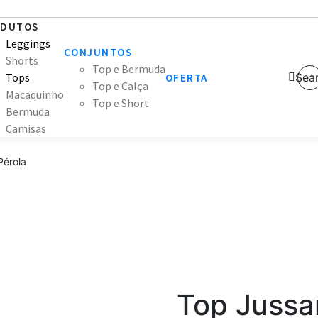
ODUTOS
Leggings
CONJUNTOS
Shorts
Top e Bermuda
Tops
Sea
OFERTA
Top e Calça
Macaquinho
Top e Short
Bermuda
Camisas
Pérola
Top Jussar