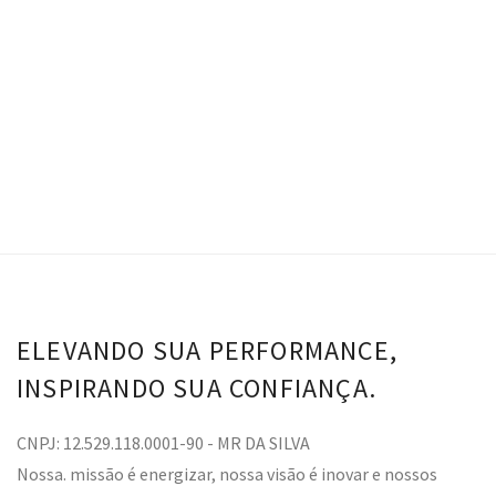
Top Tay - Coffee Chicory
Calça Tay - Coffe Chicory
VER OPÇÕES
ELEVANDO SUA PERFORMANCE,
INSPIRANDO SUA CONFIANÇA.
CNPJ: 12.529.118.0001-90 - MR DA SILVA
Nossa. missão é energizar, nossa visão é inovar e nossos